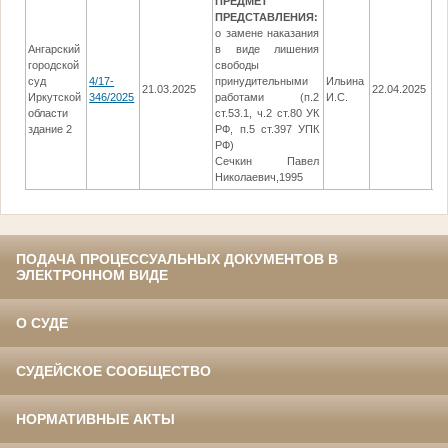
ПРЕДМЕТ
ПРЕДСТАВЛЕНИЯ:
о замене наказания
Ангарский
в виде лишения
городской
свободы
суд
4/17-
принудительными
Ильина
21.03.2025
22.04.2025
От
Иркутской
346/2025
работами (п.2
И.С.
области
ст.53.1, ч.2 ст.80 УК
здание 2
РФ, п.5 ст.397 УПК
РФ)
Сечкин Павел
Николаевич,1995
ПОДАЧА ПРОЦЕССУАЛЬНЫХ ДОКУМЕНТОВ В
ЭЛЕКТРОННОМ ВИДЕ
О СУДЕ
СУДЕЙСКОЕ СООБЩЕСТВО
НОРМАТИВНЫЕ АКТЫ