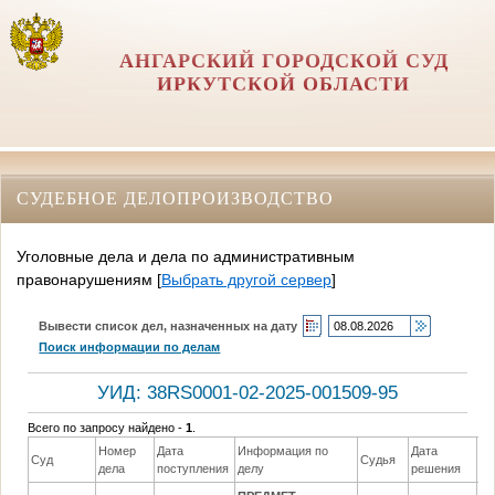
АНГАРСКИЙ ГОРОДСКОЙ СУД
ИРКУТСКОЙ ОБЛАСТИ
СУДЕБНОЕ ДЕЛОПРОИЗВОДСТВО
Уголовные дела и дела по административным
правонарушениям
[
Выбрать другой сервер
]
Вывести список дел, назначенных на дату
Поиск информации по делам
УИД: 38RS0001-02-2025-001509-95
Всего по запросу найдено -
1
.
Номер
Дата
Информация по
Дата
Суд
Судья
Ре
дела
поступления
делу
решения